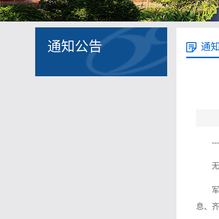
通知公告
通
-
息、齐