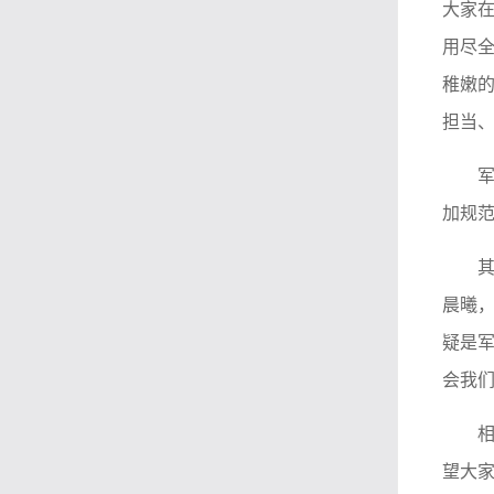
大家
用尽全
稚嫩
担当
加规
晨曦，
疑是
会我
望大