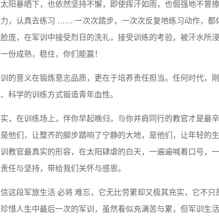
在太阳暴晒下，也依然坚持不懈，即使挥汗如雨，也倔强地不曾
力，认真去练习 …… 一次次踏步，一次次反复地练习动作，都体现
的脸庞，在军训中接受烈日的洗礼，接受训练的考验，被汗水所
、一份成熟，稳住，你们能赢！
军训的意义在锻炼意志品质，更在于培养责任担当。任何时代，
范、科学的训练方式锻造青年血性。
其实，在训练场上，伴你早起晚归，与你并肩同行的教官才是最
是他们，让整齐的脚步踏响了宁静的大地，是他们，让年轻的生命
军训教官最真实的形容，在太阳肆虐的白天，一遍遍喊着口号，
们责任与坚持，带给我们关怀与感恩。
相信这段军旅生活 必将 难忘，它无比劳累却又极其充实，它不
家珍惜人生中最后一次的军训，虽然看似充满苦与累，但军训生