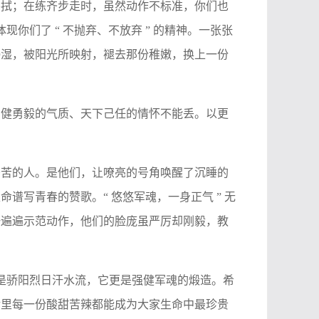
擦拭；在练齐步走时，虽然动作不标准，你们也
你们了 “ 不抛弃、不放弃 ” 的精神。一张张
浸湿，被阳光所映射，褪去那份稚嫩，换上一份
刚健勇毅的气质、天下己任的情怀不能丢。以更
辛苦的人。是他们，让嘹亮的号角唤醒了沉睡的
谱写青春的赞歌。“ 悠悠军魂，一身正气 ” 无
一遍遍示范动作，他们的脸庞虽严厉却刚毅，教
只是骄阳烈日汗水流，它更是强健军魂的煅造。希
活里每一份酸甜苦辣都能成为大家生命中最珍贵